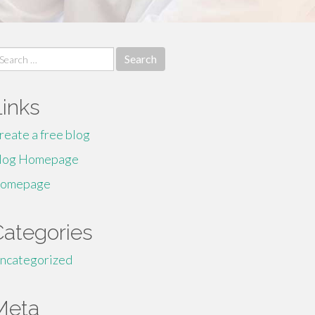
earch
r:
Links
reate a free blog
log Homepage
omepage
Categories
ncategorized
Meta